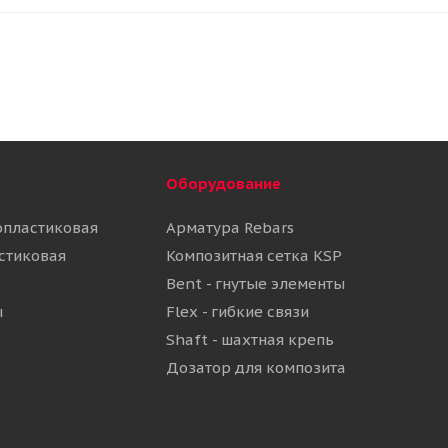
Оборудование
опластиковая
Арматура Rebars
стиковая
Композитная сетка KSP
Bent - гнутые элементы
ы
Flex - гибкие связи
Shaft - шахтная крепь
Дозатор для композита