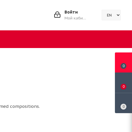
Войти
Мой кабинет
0
0
amed compositions.
0